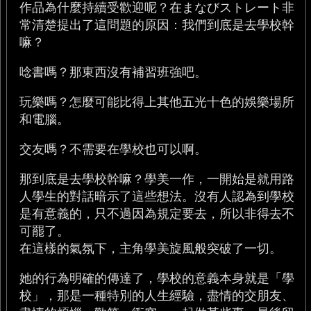
作品為什麼持續受歡迎呢？在まなびストレート非
常清楚提出了這問題的原因：我們到底是去學校幹
嘛？
唸書嗎？那東西沒有補習班強吧。
玩樂嗎？怎麼可能比得上其他五光十色的娛樂場所
和電腦。
交友嗎？不需要在學校也可以啊。
那到底是去學校幹嘛？學美一作，一開始是就用路
人學生的對話暗示了這些想法。沒有人認為到學校
是有意義的，只不過因為規定要去，所以非得去不
可罷了。
在這樣的氣氛下，主角學美旋風般突破了一切。
她的行為明確的傳達了，學校的意義本身就是「學
校」，那是一種特別的人生經驗，盡情的交朋友、