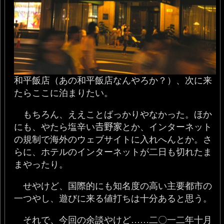
和平飯店（あの和平飯店なんやろか？）、次に来
たらここに泊まりたい。
もちろん、ええことばっかりやなかった。ほか
にも、やたら塩辛い𠮷野家とか、インターネット
の規制で海外のウェブサイトに入れへんとか。さ
らに、ホテルのインターネットが二日も切れたま
まやったり。
せやけど、国際的にも知名度の高い主要都市の
一つやし、遊びに来る値打ちは十分あると思う。
それで、今回の余談やけど……二〇一二年十月