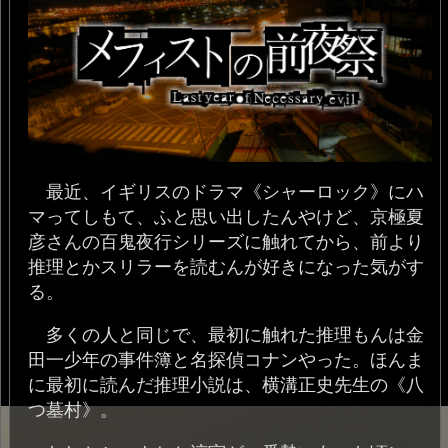
最近、イギリスのドラマ《シャーロック》にハ
マってしもて、ふと思い出したんやけど、京極夏
彦さんの百鬼夜行シリーズに触れてから、前より
推理とかスリラーを読むんが好きになった気がす
る。
多くの人と同じで、最初に触れた推理もんは金
田一少年の事件簿と名探偵コナンやった。ほんま
に最初に読んだ推理小説は、横溝正史先生の《八
つ墓村》。