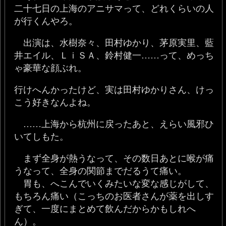
二十七日の上海のアニサマって、どれくらいの人
が行くんやろ。
出演は、水樹奈々、田村ゆかり、茅原実里、藍
井エイル、ＬｉＳＡ、鈴村健一……って、めっち
ゃ豪華な顔ぶれ。
行けへんかったけど、実は田村ゆかりさん、けっ
こう好きなんよね。
……上海から杭州に戻ったあと、えらい風邪ひ
いてしもた。
まず全身が熱うなって、その数日あとに喉が痛
うなって、全身の関節までだるうて痛い。
胃も、へこんでいくみたいな変な感じがして、
もちろん痛い（こっちのお医者さんが薬を出しす
ぎて、一度にまとめて飲んだからかもしれへ
ん）。