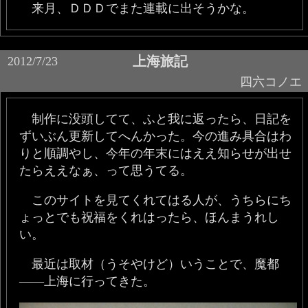
来月、ＤＤＤでまた連載に出そうかな。
上海旅記
2012/7/23
四六コノエ
制作に没頭してて、ふと我に返ったら、日記を
ずいぶん更新してへんかった。今の進み具合はわ
りと順調やし、今年の年末にはええ知らせが出せ
たらええなぁ、って思うてる。
このサイトを見てくれてはる人が、うちらにち
ょっとでも祝福をくれはったら、ほんまうれし
い。
最近は取材（うそやけど）いうことで、魔都
——上海に行ってきた。