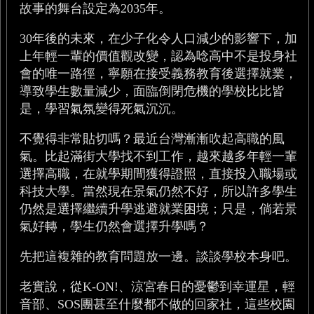
故事的舞台設定為2035年。
30年後的未來，在少子化令人口減少的影響下，加
上年輕一輩的價值觀改變，認為唸高中不是投身社
會的唯一路徑，寧願在接受義務教育後選擇就業，
導致學生數量減少，面臨倒閉危機的學校比比皆
是，學習氣氛變得死氣沉沉。
不覺得非常貼切嗎？最近台灣漸漸吹起高職的風
氣。比起滿街大學找不到工作，越來越多年輕一輩
選擇高職，在就學期間獲得證照，直接投入職場或
科技大學。當然現在景氣仍然不好，所以許多學生
仍然是選擇繼續升學逃避就業困境；只是，倘若景
氣好轉，學生仍然會選擇升學嗎？
先把這複雜的教育問題放一邊。談談學校本身吧。
老實說，從K-ON!、涼宮春日的憂鬱到幸運星，輕
音部、SOS團甚至什麼都不做的回家社，這些校園