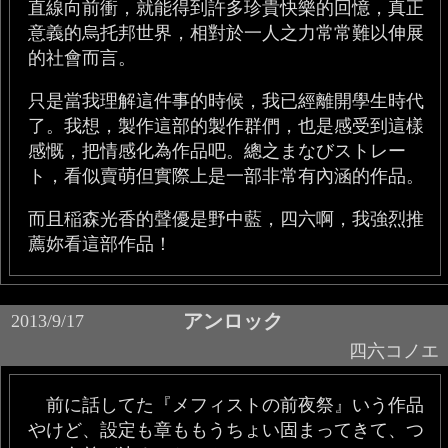
直線向前衝，就能得到許多珍貴快樂的回憶，真正
意義的烏托邦世界，相對於一人之力常常難以伸展
的社會而言。
只是當我理解這件事的時候，我已經離開學生時代
了。我想，製作這部的製作群們，也是感受到這樣
感慨，把情感化為作品吧。總之まなびストレー
ト，看似賣萌但實際上是一部非常有內涵的作品。
而且稲森光香的聲優是野中藍，四六啊，我強烈推
薦妳看這部作品！
アンロック
2013/9/17
四六コノエ
前に話してた『メフィストの前夜祭』いう作品
やけど、設定も章ももうちょい固まってきて、つ