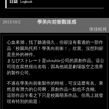
學美向前衝觀後感
2013/10/2
依佳松何
心血來潮，找了聽過很久，但卻沒有看過的一部作
品「校園烏托邦！學美向前衝！」欣賞。沒想到卻
是意外的神作。
まなびストレート是ufotable公司的原創作品。這公
司現在當然很出名啦，因為他就是劇場版空之境界
的製作公司。
不過在學美向前衝製作的時候，可沒這麼有名。果
然是有潛力的公司啊，原創作品一點也不含糊。
這部作品乍看之下只是校園萌系作品。但馬上就發
現有特別的前題：