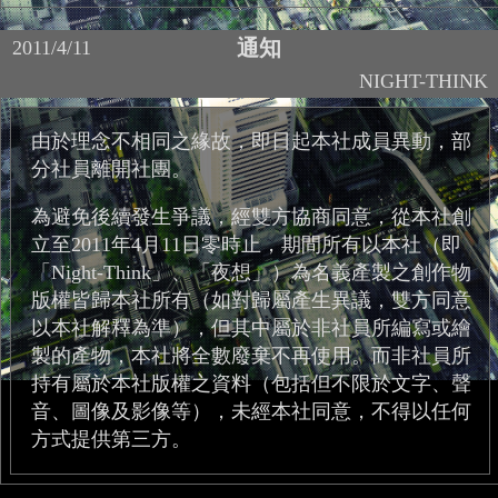
通知
2011/4/11
NIGHT-THINK
由於理念不相同之緣故，即日起本社成員異動，部
分社員離開社團。
為避免後續發生爭議，經雙方協商同意，從本社創
立至2011年4月11日零時止，期間所有以本社（即
「Night-Think」、「夜想」）為名義產製之創作物
版權皆歸本社所有（如對歸屬產生異議，雙方同意
以本社解釋為準），但其中屬於非社員所編寫或繪
製的產物，本社將全數廢棄不再使用。而非社員所
持有屬於本社版權之資料（包括但不限於文字、聲
音、圖像及影像等），未經本社同意，不得以任何
方式提供第三方。