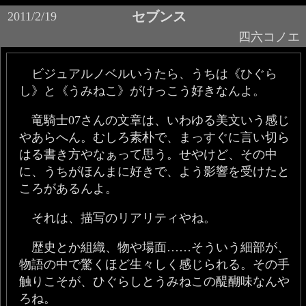
セブンス
2011/2/19
四六コノエ
ビジュアルノベルいうたら、うちは《ひぐら
し》と《うみねこ》がけっこう好きなんよ。
竜騎士07さんの文章は、いわゆる美文いう感じ
やあらへん。むしろ素朴で、まっすぐに言い切ら
はる書き方やなぁって思う。せやけど、その中
に、うちがほんまに好きで、よう影響を受けたと
ころがあるんよ。
それは、描写のリアリティやね。
歴史とか組織、物や場面……そういう細部が、
物語の中で驚くほど生々しく感じられる。その手
触りこそが、ひぐらしとうみねこの醍醐味なんや
ろね。