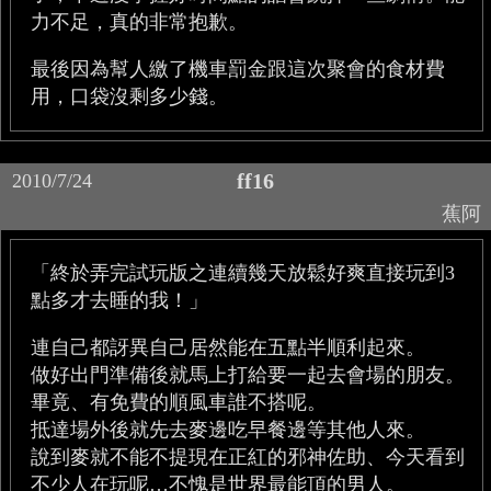
力不足，真的非常抱歉。
最後因為幫人繳了機車罰金跟這次聚會的食材費
用，口袋沒剩多少錢。
ff16
2010/7/24
蕉阿
「終於弄完試玩版之連續幾天放鬆好爽直接玩到3
點多才去睡的我！」
連自己都訝異自己居然能在五點半順利起來。
做好出門準備後就馬上打給要一起去會場的朋友。
畢竟、有免費的順風車誰不搭呢。
抵達場外後就先去麥邊吃早餐邊等其他人來。
說到麥就不能不提現在正紅的邪神佐助、今天看到
不少人在玩呢…不愧是世界最能頂的男人。