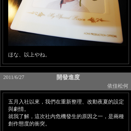
ほな、以上やね。
開發進度
2011/6/27
依佳松何
五月入社以來，我們在重新整理、改動夜夏的設定
與劇情。
就我了解，這次社內危機發生的原因之一，是兩種
創作態度的衝突。