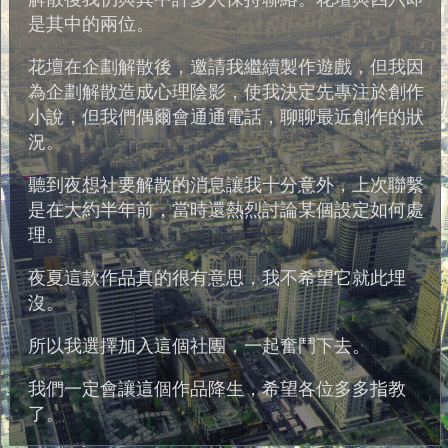
是其中的兩位。
花壇在企劃解散後，邀請我繼續製作遊戲，但我因
為企劃解散造成心理陰影，使我決定先專注於創作
小說，但我們偶爾會通通電話，聊聊最近創作的狀
況。
聽到夜想社要解散的消息讓我十分意外，上次聯繫
是在大約半年前，當時還熱烈討論某個設定如何處
理。
夜夏這款作品真的很有意思，我不希望它就此埋
沒。
所以我選擇加入這個社團，一起奮鬥下去。
我們一定會讓這個作品降生，希望各位多多指教
了。