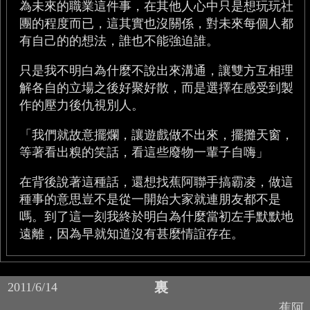
為未來的職業這件事，在其他人心中只是想玩玩社
團的程度而已，這其實也沒關係，對未來每個人都
有自己的的想法，誰也不能強迫誰。
只是我不明白為什麼不說出來溝通，讓雙方互相理
解各自的立場之後好聚好散，而是選擇在感受到製
作的壓力後仇視別人。
「我們就故意擺爛，讓遊戲做不出來，擺攤天窗，
等著看出糗的笑話，看這些廢物一輩子自嗨」
在背後說著這種話，還想找蕉阿聯手搞霸凌，做這
種事的意思豈不是從一開始大家就連朋友都不是
嗎。到了這一刻我終於明白為什麼當初左手默默地
遠離，因為早就知道沒有甚麼情誼存在。
裏
2011/6/14
蕉阿