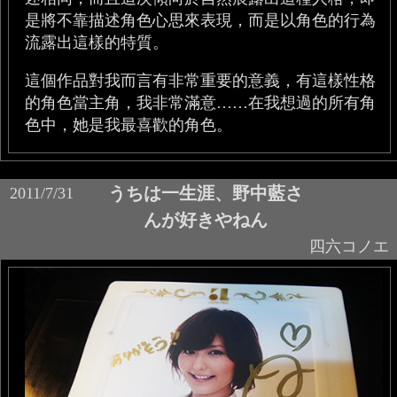
是將不靠描述角色心思來表現，而是以角色的行為
流露出這樣的特質。
這個作品對我而言有非常重要的意義，有這樣性格
的角色當主角，我非常滿意……在我想過的所有角
色中，她是我最喜歡的角色。
うちは一生涯、野中藍さ
2011/7/31
んが好きやねん
四六コノエ