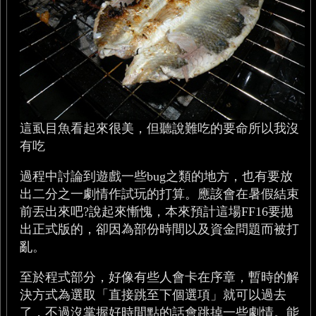
這虱目魚看起來很美，但聽說難吃的要命所以我沒
有吃
過程中討論到遊戲一些bug之類的地方，也有要放
出二分之一劇情作試玩的打算。應該會在暑假結束
前丟出來吧?說起來慚愧，本來預計這場FF16要拋
出正式版的，卻因為部份時間以及資金問題而被打
亂。
至於程式部分，好像有些人會卡在序章，暫時的解
決方式為選取「直接跳至下個選項」就可以過去
了，不過沒掌握好時間點的話會跳掉一些劇情。能