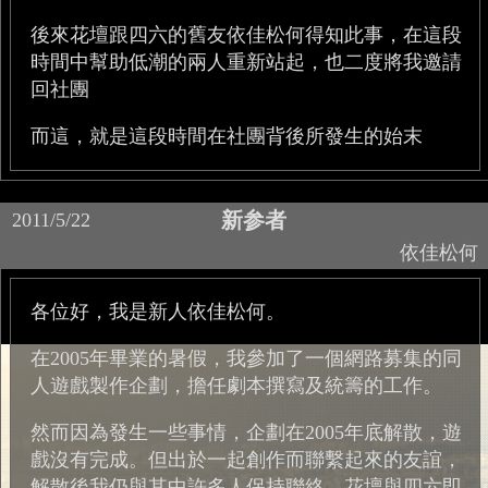
後來花壇跟四六的舊友依佳松何得知此事，在這段
時間中幫助低潮的兩人重新站起，也二度將我邀請
回社團
而這，就是這段時間在社團背後所發生的始末
新参者
2011/5/22
依佳松何
各位好，我是新人依佳松何。
在2005年畢業的暑假，我參加了一個網路募集的同
人遊戲製作企劃，擔任劇本撰寫及統籌的工作。
然而因為發生一些事情，企劃在2005年底解散，遊
戲沒有完成。但出於一起創作而聯繫起來的友誼，
解散後我仍與其中許多人保持聯絡。花壇與四六即