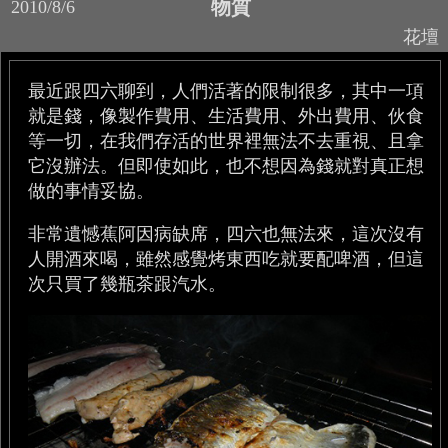
物質
2010/8/6
花壇
最近跟四六聊到，人們活著的限制很多，其中一項
就是錢，像製作費用、生活費用、外出費用、伙食
等一切，在我們存活的世界裡無法不去重視、且拿
它沒辦法。但即使如此，也不想因為錢就對真正想
做的事情妥協。
非常遺憾蕉阿因病缺席，四六也無法來，這次沒有
人開酒來喝，雖然感覺烤東西吃就要配啤酒，但這
次只買了幾瓶茶跟汽水。