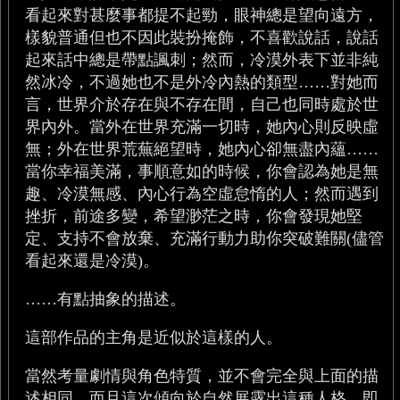
看起來對甚麼事都提不起勁，眼神總是望向遠方，
樣貌普通但也不因此裝扮掩飾，不喜歡說話，說話
起來話中總是帶點諷刺；然而，冷漠外表下並非純
然冰冷，不過她也不是外冷內熱的類型……對她而
言，世界介於存在與不存在間，自己也同時處於世
界內外。當外在世界充滿一切時，她內心則反映虛
無；外在世界荒蕪絕望時，她內心卻無盡內蘊……
當你幸福美滿，事順意如的時候，你會認為她是無
趣、冷漠無感、內心行為空虛怠惰的人；然而遇到
挫折，前途多變，希望渺茫之時，你會發現她堅
定、支持不會放棄、充滿行動力助你突破難關(儘管
看起來還是冷漠)。
……有點抽象的描述。
這部作品的主角是近似於這樣的人。
當然考量劇情與角色特質，並不會完全與上面的描
述相同，而且這次傾向於自然展露出這種人格，即