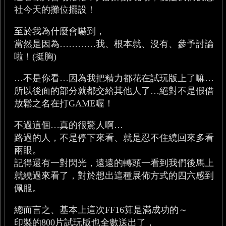
社今天的攤位擺設！
至於我為什麼會嚇到，
當然是因為…………我、根本就、沒有、參予討論
啦！(挺胸)
…不是你看…因為我把精力都花在試玩版上了嘛…
所以後面的部分就都交給其他人了…絕對不是假借
放鬆之名在打GAME喔！
不過這個…真的很驚人啊…
路過的人，不是停下來看、就是忍不住繞回來多看
兩眼。
記得還有一對閃光，遠遠的轉頭一看到我們後馬上
就繞過來看了，對於想出這種展佈方式的四六感到
佩服。
總而言之、基本上這次FF16算是滿成功的～
印製的800片試玩版也全數送出了，