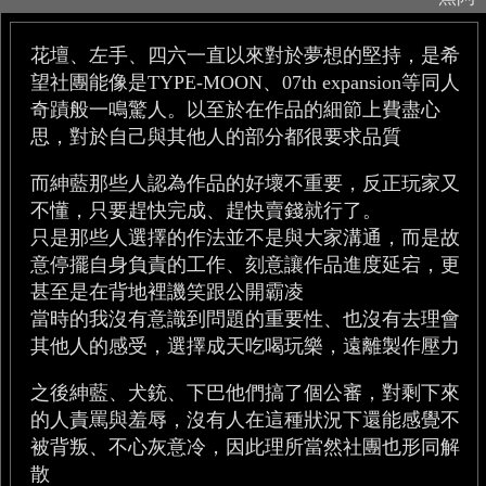
花壇、左手、四六一直以來對於夢想的堅持，是希
望社團能像是TYPE-MOON、07th expansion等同人
奇蹟般一鳴驚人。以至於在作品的細節上費盡心
思，對於自己與其他人的部分都很要求品質
而紳藍那些人認為作品的好壞不重要，反正玩家又
不懂，只要趕快完成、趕快賣錢就行了。
只是那些人選擇的作法並不是與大家溝通，而是故
意停擺自身負責的工作、刻意讓作品進度延宕，更
甚至是在背地裡譏笑跟公開霸凌
當時的我沒有意識到問題的重要性、也沒有去理會
其他人的感受，選擇成天吃喝玩樂，遠離製作壓力
之後紳藍、犬銃、下巴他們搞了個公審，對剩下來
的人責罵與羞辱，沒有人在這種狀況下還能感覺不
被背叛、不心灰意冷，因此理所當然社團也形同解
散